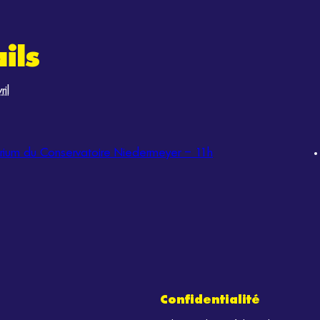
ils
ril
rium du Conservatoire Niedermeyer – 11h
Confidentialité