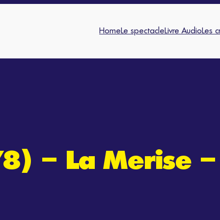
Home
Le spectacle
Livre Audio
Les c
8) – La Merise 