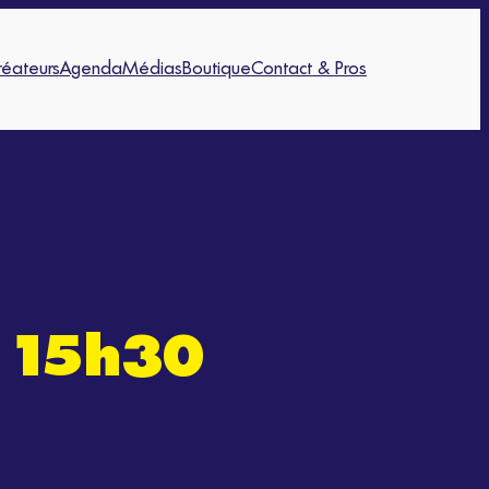
réateurs
Agenda
Médias
Boutique
Contact & Pros
– 15h30