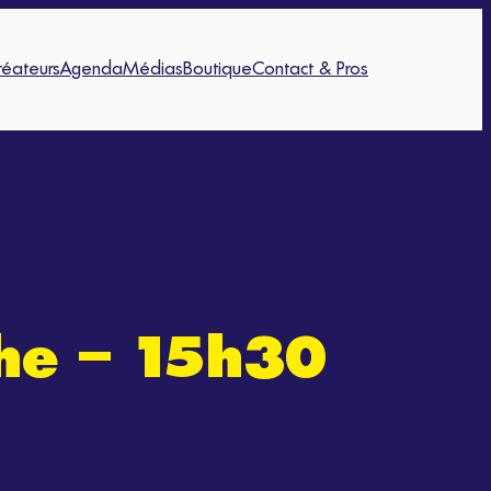
réateurs
Agenda
Médias
Boutique
Contact & Pros
che – 15h30