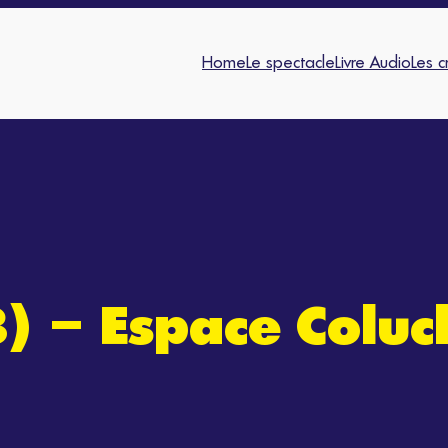
Home
Le spectacle
Livre Audio
Les c
8) – Espace Colu