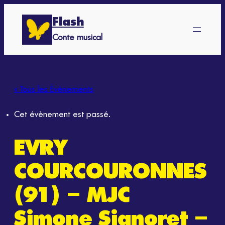
Flash
Conte musical
« Tous les Évènements
Cet évènement est passé.
EVRY
COURCOURONNES
(91) – MJC
Simone Signoret –